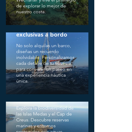
de explorar lo mejor de
nuestro costa.
Experiencias
exclusivas a bordo
No solo alquilas un barco,
diseñas un recuerdo
inolvidable. Personalizamos
cada detalle de tu travesía
para convertir un paseo en
una experiencia náutica
única.
Navega por Parques y
Reservas Naturales
Explora la biodiversidad de
las Islas Medas y el Cap de
Creus. Descubre reservas
marinas y entornos
protegidos con aguas