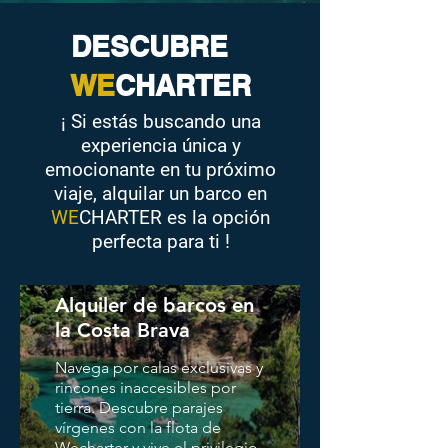
DESCUBRE
WE
CHARTER
¡ Si estás buscando una
experiencia única y
emocionante en tu próximo
viaje, alquilar un barco en
WE
C
HARTER
es la opción
perfecta para ti !
Alquiler de barcos en
la Costa Brava
Navega por calas exclusivas y
rincones inaccesibles por
tierra. Descubre parajes
vírgenes con la flota de
Wecharter y vive el privilegio