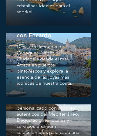
cristalinas ideales para el
snorkel.
Destinos y Pueblos
con Encanto
Descubre la magia de
Cadaqués, Sitges o
Ciudadela desde el mar.
Atraca en puertos
pintorescos y explora la
Gastronomía y
esencia de las joyas más
Detalles Únicos a
icónicas de nuestra costa.
Bordo
Disfruta de un catering
personalizado con sabores
auténticos del Mediterráneo.
Degustaciones locales y
servicios premium
seleccionados para cada una