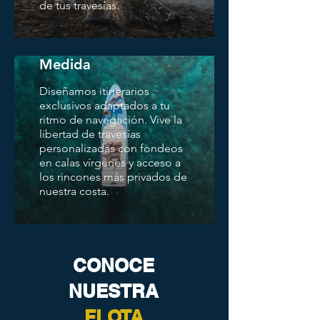
de tus travesías.
Viajes Náuticos a
Medida
Diseñamos itinerarios
exclusivos adaptados a tu
ritmo de navegación. Vive la
libertad de travesías
personalizadas con fondeos
en calas vírgenes y acceso a
los rincones más privados de
nuestra costa.
CONOCE
NUESTRA
FLOTA