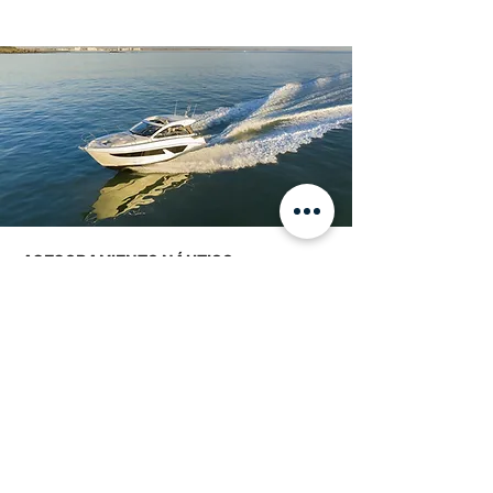
ASESORAMIENTO NÁUTICO
¿Buscas un barco
especial?
En Wecharter ponemos a su disposición
un servicio especializado de
asesoramiento en la compra, con el
objetivo de ayudarle a encontrar la