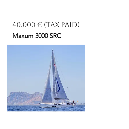
40.000 € (Tax Paid)
Maxum 3000 SRC
Eslora
9.95
Año
199
7
Motor
520
cv
Ubicaci
ón
Cambrils,
For Sale
Tarragona,
España